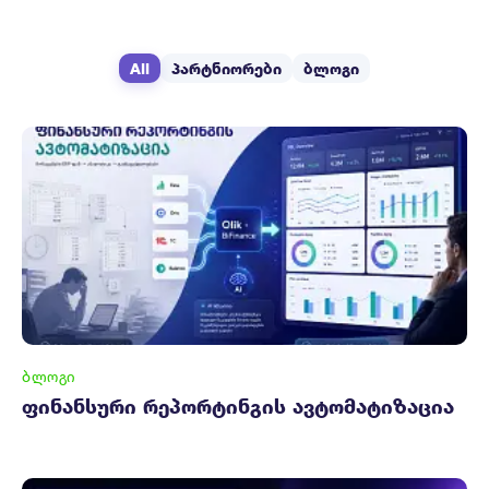
All
პარტნიორები
ბლოგი
ᲑᲚᲝᲒᲘ
ფინანსური რეპორტინგის ავტომატიზაცია