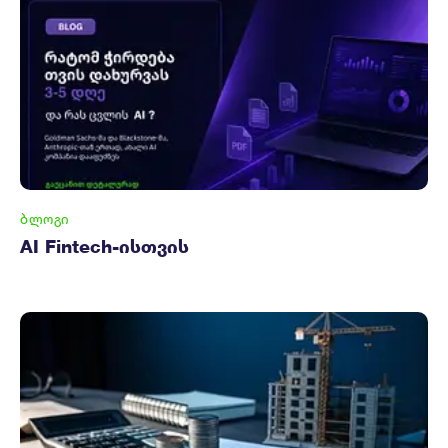
ᲑᲚᲝᲒᲘ
AI Fintech-ისთვის