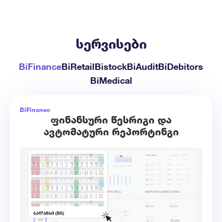
სერვისები
BiFinance
BiRetail
Bistock
BiAudit
BiDebitors
BiMedical
BiFinance
ფინანსური წესრიგი და
ავტომატური რეპორტინგი