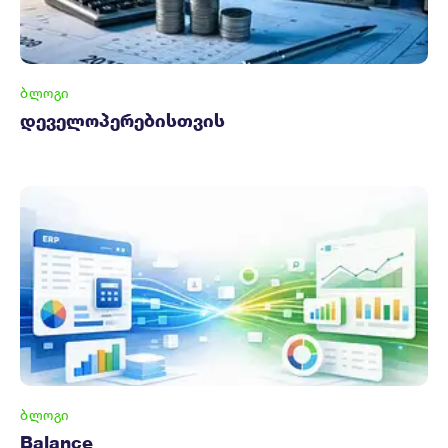
ᲑᲚᲝᲒᲘ
დეველოპერებისთვის
ᲑᲚᲝᲒᲘ
Balance